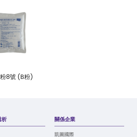
粉8號 (B粉)
透析
關係企業
凱圖國際